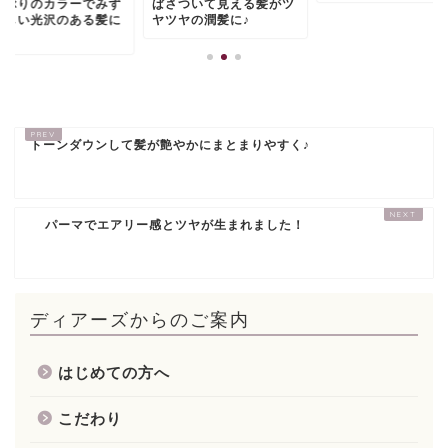
しぶりのカラーでみず
ぱさついて見える髪がツ
ずしい光沢のある髪に
ヤツヤの潤髪に♪
トーンダウンして髪が艶やかにまとまりやすく♪
パーマでエアリー感とツヤが生まれました！
ディアーズからのご案内
はじめての方へ
こだわり