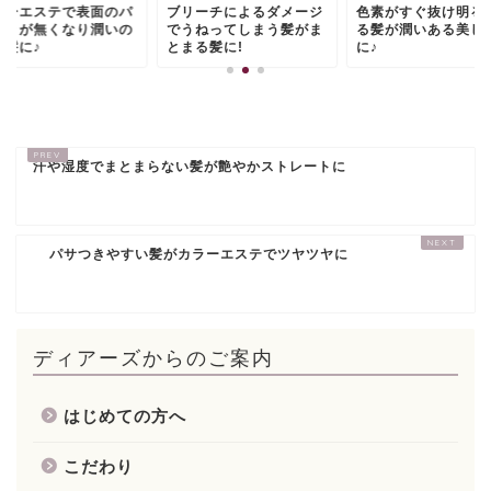
ラーエステで表面のパ
ブリーチによるダメージ
色素がすぐ抜け明る
つきが無くなり潤いの
でうねってしまう髪がま
る髪が潤いある美し
る髪に♪
とまる髪に!
に♪
汗や湿度でまとまらない髪が艶やかストレートに
パサつきやすい髪がカラーエステでツヤツヤに
ディアーズからのご案内
はじめての方へ
こだわり