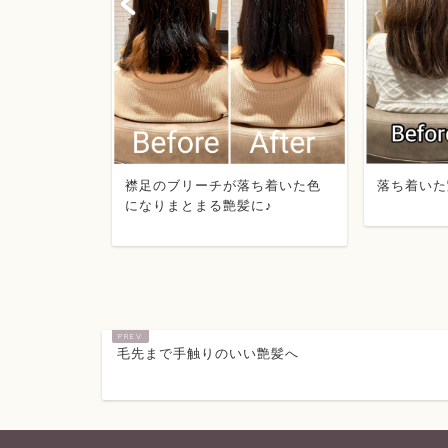
のパサつき
襟足のブリーチが落ち着いた色
落ち着いた
の艶髪に♪
になりまとまる艶髪に♪
毛先まで手触りのいい艶髪へ