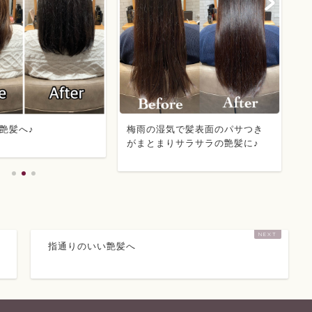
艶髪へ♪
梅雨の湿気で髪表面のパサつき
襟
がまとまりサラサラの艶髪に♪
に
指通りのいい艶髪へ