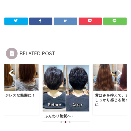
RELATED POST
メージレスな艶髪に！
黄ばみを抑えて、赤
しっかり感じる艶カ
に
ふんわり艶髪へ♪