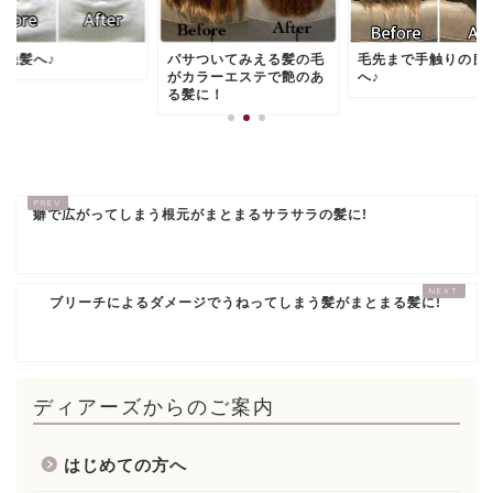
う艶髪へ♪
パサついてみえる髪の毛
毛先まで手触りの良
がカラーエステで艶のあ
へ♪
る髪に！
癖で広がってしまう根元がまとまるサラサラの髪に!
ブリーチによるダメージでうねってしまう髪がまとまる髪に!
ディアーズからのご案内
はじめての方へ