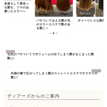
ぐに色落ちして黄色っ
くなる髪を、ツヤのあ
落ち着いたカラーへ
パサついてみえる髪の毛
ダメージレスな艶髪
がカラーエステで艶のあ
る髪に！
毛先がパサついてでボリュームの出てしまう髪がまとまった艶
髪に!
内側の癖で広がってしまう髪がストレートエステでサラサラの
髪に!
ディアーズからのご案内