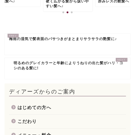
う艶髪へ♪
硬く広がる髪から扱いや
赤みレスの艶髪へ
すい髪へ♪
梅雨の湿気で髪表面のパサつきがまとまりサラサラの艶髪に♪
明るめのグレイカラーと年齢によりうねりの出た髪がハリ・コ
シのある髪に!
ディアーズからのご案内
はじめての方へ
こだわり